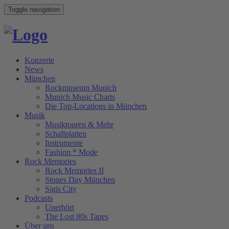
Toggle navigation
Konzerte
News
München
Rockmuseum Munich
Munich Music Charts
Die Top-Locations in München
Musik
Musiktouren & Mehr
Schallplatten
Instrumente
Fashion * Mode
Rock Memories
Rock Memories II
Stones Day München
Sigis City
Podcasts
Unerhört
The Lost 80s Tapes
Über uns