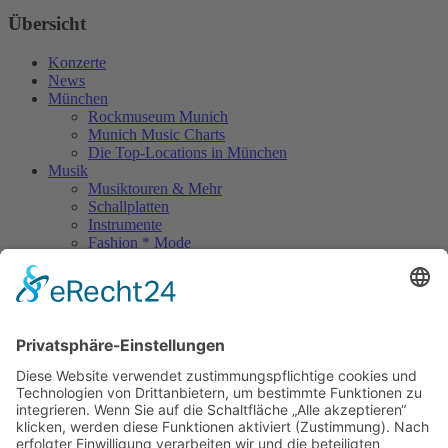
Übersicht
Konzerte
News
München
Rockmuseum Munich
Munich Music Charts
Die Top-Locations in München
Musik
Musiktouren & Mehr
Schallplatten
Instrumente
Fashion * Mode
Rock Memories
Rock Memories II
Stones Day München
Sigis City
Podcasts
Unerhört
The Lost 80s Tapes
Über uns
Kontakt
Neueste Beiträge