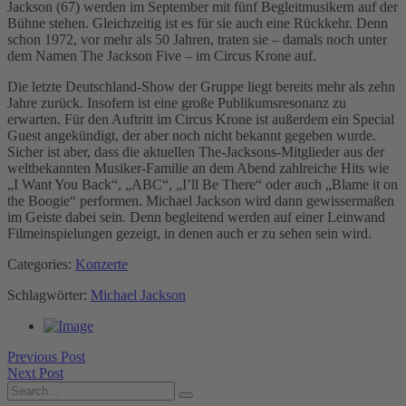
Jackson (67) werden im September mit fünf Begleitmusikern auf der
Bühne stehen. Gleichzeitig ist es für sie auch eine Rückkehr. Denn
schon 1972, vor mehr als 50 Jahren, traten sie – damals noch unter
dem Namen The Jackson Five – im Circus Krone auf.
Die letzte Deutschland-Show der Gruppe liegt bereits mehr als zehn
Jahre zurück. Insofern ist eine große Publikumsresonanz zu
erwarten. Für den Auftritt im Circus Krone ist außerdem ein Special
Guest angekündigt, der aber noch nicht bekannt gegeben wurde.
Sicher ist aber, dass die aktuellen The-Jacksons-Mitglieder aus der
weltbekannten Musiker-Familie an dem Abend zahlreiche Hits wie
„I Want You Back“, „ABC“, „I’ll Be There“ oder auch „Blame it on
the Boogie“ performen. Michael Jackson wird dann gewissermaßen
im Geiste dabei sein. Denn begleitend werden auf einer Leinwand
Filmeinspielungen gezeigt, in denen auch er zu sehen sein wird.
Categories:
Konzerte
Schlagwörter:
Michael Jackson
Previous Post
Next Post