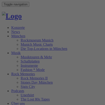
Toggle navigation
Konzerte
News
München
Rockmuseum Munich
Munich Music Charts
Die Top-Locations in München
Musik
Musiktouren & Mehr
Schallplatten
Instrumente
Fashion * Mode
Rock Memories
Rock Memories II
Stones Day München
Sigis City
Podcasts
Unerhört
The Lost 80s Tapes
Über uns