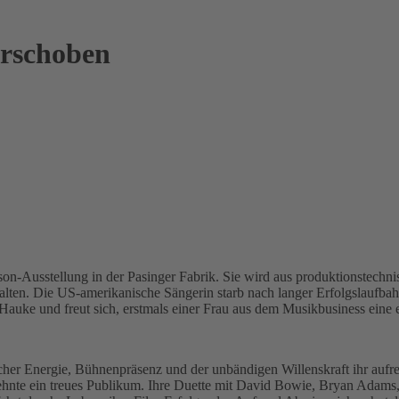
erschoben
son-Ausstellung in der Pasinger Fabrik. Sie wird aus produktionstechn
lten. Die US-amerikanische Sängerin starb nach langer Erfolgslaufba
i Hauke und freut sich, erstmals einer Frau aus dem Musikbusiness eine
ischer Energie, Bühnenpräsenz und der unbändigen Willenskraft ihr a
zehnte ein treues Publikum. Ihre Duette mit David Bowie, Bryan Adams