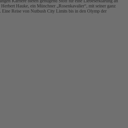
angen Karriere bieten genügend Stoff für eine Liebeserklärung an
Herbert Hauke, ein Münchner „Rosenkavalier“, mit seiner ganz
k. Eine Reise von Nutbush City Limits bis in den Olymp der