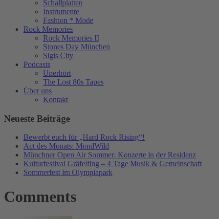
Schallplatten
Instrumente
Fashion * Mode
Rock Memories
Rock Memories II
Stones Day München
Sigis City
Podcasts
Unerhört
The Lost 80s Tapes
Über uns
Kontakt
Neueste Beiträge
Bewerbt euch für „Hard Rock Rising“!
Act des Monats: MondWild
Münchner Open Air Sommer: Konzerte in der Residenz
Kulturfestival Gräfelfing – 4 Tage Musik & Gemeinschaft
Sommerfest im Olympiapark
Comments