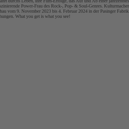
ahrt durchs Leben, ihre Film-Erfolge, das Auf und Ab einer jahrzehntel
szinierende Power-Frau des Rock-, Pop- & Soul-Genres. Kulturmacher 
schau vom 9. November 2023 bis 4. Februar 2024 in der Pasinger Fabri
chungen.
What you get is what you see!