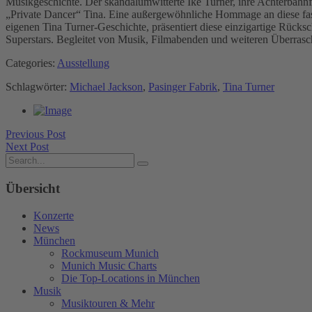
Musikgeschichte. Der skandalumwitterte Ike Turner, ihre Achterbahnf
„Private Dancer“ Tina. Eine außergewöhnliche Hommage an diese fa
eigenen Tina Turner-Geschichte, präsentiert diese einzigartige Rück
Superstars. Begleitet von Musik, Filmabenden und weiteren Überras
Categories:
Ausstellung
Schlagwörter:
Michael Jackson
,
Pasinger Fabrik
,
Tina Turner
Previous Post
Next Post
Übersicht
Konzerte
News
München
Rockmuseum Munich
Munich Music Charts
Die Top-Locations in München
Musik
Musiktouren & Mehr