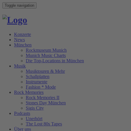
Toggle navigation
Konzerte
News
München
Rockmuseum Munich
Munich Music Charts
Die Top-Locations in München
Musik
Musiktouren & Mehr
Schallplatten
Instrumente
Fashion * Mode
Rock Memories
Rock Memories II
Stones Day München
Sigis City
Podcasts
Unerhört
The Lost 80s Tapes
Über uns