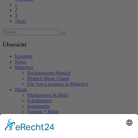
1
2
3
›
Next
Übersicht
Konzerte
News
München
Rockmuseum Munich
Munich Music Charts
Die Top-Locations in München
Musik
Musiktouren & Mehr
Schallplatten
Instrumente
Fashion * Mode
Rock Memories
Rock Memories II
Stones Day München
Sigis City