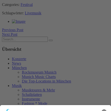
Categories:
Festival
Schlagwörter:
Livemusik
Previous Post
Next Post
Übersicht
Konzerte
News
München
Rockmuseum Munich
Munich Music Charts
Die Top-Locations in München
Musik
Musiktouren & Mehr
Schallplatten
Instrumente
Fashion * Mode
Rock Memories