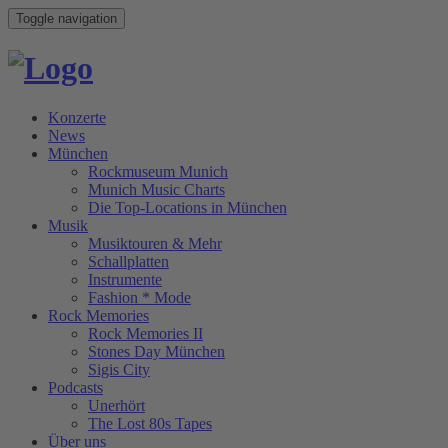
Toggle navigation
Konzerte
News
München
Rockmuseum Munich
Munich Music Charts
Die Top-Locations in München
Musik
Musiktouren & Mehr
Schallplatten
Instrumente
Fashion * Mode
Rock Memories
Rock Memories II
Stones Day München
Sigis City
Podcasts
Unerhört
The Lost 80s Tapes
Über uns