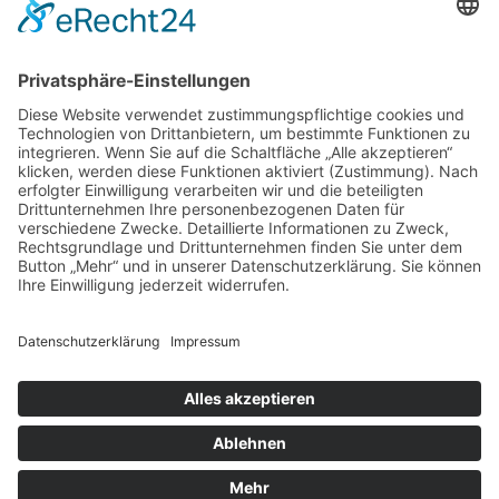
Rock Memories II
Stones Day München
Sigis City
Podcasts
Unerhört
The Lost 80s Tapes
Über uns
Kontakt
Neueste Beiträge
Bewerbt euch für „Hard Rock Rising“!
Act des Monats: MondWild
Münchner Open Air Sommer: Konzerte in der Residenz
Kulturfestival Gräfelfing – 4 Tage Musik & Gemeinschaft
Sommerfest im Olympiapark
Copyright © 2023: Munich - City of Music / Magic Moments UG (haftungsbeschränkt)
Home
News
Konzerte
Kontakt
Datenschutz