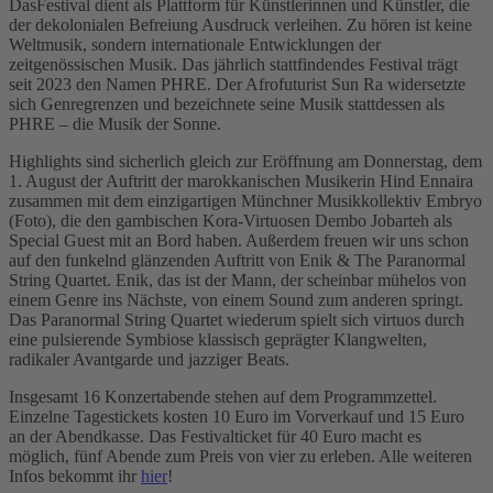
DasFestival dient als Plattform für Künstlerinnen und Künstler, die
der dekolonialen Befreiung Ausdruck verleihen. Zu hören ist keine
Weltmusik, sondern internationale Entwicklungen der
zeitgenössischen Musik. Das jährlich stattfindendes Festival trägt
seit 2023 den Namen PHRE. Der Afrofuturist Sun Ra widersetzte
sich Genregrenzen und bezeichnete seine Musik stattdessen als
PHRE – die Musik der Sonne.
Highlights sind sicherlich gleich zur Eröffnung am Donnerstag, dem
1. August der Auftritt der marokkanischen Musikerin Hind Ennaira
zusammen mit dem einzigartigen Münchner Musikkollektiv Embryo
(Foto), die den gambischen Kora-Virtuosen Dembo Jobarteh als
Special Guest mit an Bord haben. Außerdem freuen wir uns schon
auf den funkelnd glänzenden Auftritt von Enik & The Paranormal
String Quartet. Enik, das ist der Mann, der scheinbar mühelos von
einem Genre ins Nächste, von einem Sound zum anderen springt.
Das Paranormal String Quartet wiederum spielt sich virtuos durch
eine pulsierende Symbiose klassisch geprägter Klangwelten,
radikaler Avantgarde und jazziger Beats.
Insgesamt 16 Konzertabende stehen auf dem Programmzettel.
Einzelne Tagestickets kosten 10 Euro im Vorverkauf und 15 Euro
an der Abendkasse. Das Festivalticket für 40 Euro macht es
möglich, fünf Abende zum Preis von vier zu erleben. Alle weiteren
Infos bekommt ihr
hier
!