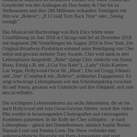
Geschichte von den Anfängen als Duo Sonny & Cher bis zu
Welttourneen und über 200 Millionen verkauften Tonträgern mit
Hits wie „Believe“, „If I Could Turn Back Time” oder „Strong
enough”.
Das Musical mit Buchvorlage von Rick Elice feierte seine
Uraufführung im Juni 2018 in Chicago und lief ab Dezember 2018
mit insgesamt 296 Vorstellungen bis August 2019 in New York. Die
Original-Broadway-Produktion entstand unter Beteiligung von Cher
selbst und gewann mehrere Tony Awards. Cher wird darin in drei
Lebensphasen dargestellt: „Babe“ (junge Cher, entdeckt von Sonny
Bono, Erfolg z.B. mit „I Got You Babe“), „Lady“ (Solo-Karriere,
Las Vegas, Hollywood-Oscar für „Mask“, Ehe mit Gregg Allman)
und „Star“ (Comeback mit „Believe“, politisches Engagement). Es
zeigt schwierige Lebensphasen wie den Scheidungskrieg zwischen
ihr und Sonny, genauso wie Umbrüche und ihre Fähigkeit, sich stets
neu zu erfinden.
Die wichtigsten Lebensstationen aus sechs Jahrzehnten, die sie bis
nach Hollywood und zum Oscar-Gewinn führten, sowie ihre vielen
Hits werden in herausragenden Choreografien und extravaganten
Kostümen präsentiert. In die Rolle der Cher schlüpfen – je nach
Lebensphase – gleich drei Darstellerinnen, nämlich Sophie Berner,
Hannah Leser und Pamina Lenn. Die Show verbindet eine
außergewöhnliche Biografie mit Party-Atmosphäre und zeigt,