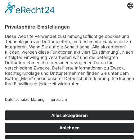
Rock Memories
Rock Memories II
Stones Day München
Sigis City
Podcasts
Unerhört
The Lost 80s Tapes
Über uns
Kontakt
Neueste Beiträge
Bewerbt euch für „Hard Rock Rising“!
Act des Monats: MondWild
Münchner Open Air Sommer: Konzerte in der Residenz
Kulturfestival Gräfelfing – 4 Tage Musik & Gemeinschaft
Sommerfest im Olympiapark
Copyright © 2023: Munich - City of Music / Magic Moments UG (haftungsbeschränkt)
Home
News
Konzerte
Kontakt
Datenschutz