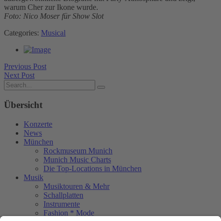
warum Cher zur Ikone wurde.
Foto: Nico Moser für Show Slot
Categories:
Musical
Previous Post
Next Post
Übersicht
Konzerte
News
München
Rockmuseum Munich
Munich Music Charts
Die Top-Locations in München
Musik
Musiktouren & Mehr
Schallplatten
Instrumente
Fashion * Mode