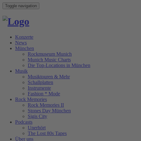
Toggle navigation
Konzerte
News
München
Rockmuseum Munich
Munich Music Charts
Die Top-Locations in München
Musik
Musiktouren & Mehr
Schallplatten
Instrumente
Fashion * Mode
Rock Memories
Rock Memories II
Stones Day München
Sigis City
Podcasts
Unerhört
The Lost 80s Tapes
Über uns