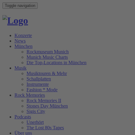
Toggle navigation
Konzerte
News
München
Rockmuseum Munich
Munich Music Charts
Die Top-Locations in München
Musik
Musiktouren & Mehr
Schallplatten
Instrumente
Fashion * Mode
Rock Memories
Rock Memories II
Stones Day München
Sigis City
Podcasts
Unerhört
The Lost 80s Tapes
Über uns