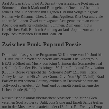
Asaf Avidan (Foto: Faid A. Savant), der israelische Poet mit der
Stimme, die durch Mark und Bein geht, eröffnet den Abend mit
seiner Band. LP berührte mit eigenen Hits und Songs für große
Namen wie Rihanna, Cher, Christina Aguilera, Rita Ora und viele
andere Millionen. Zwei extravagante Acts gemeinsam an einem
Abend der außergewöhnlichen Stimmen. Zum einen gibt’s
israelischen Folk-Rock mit Anklang an Janis Joplin, zum anderen
Pop-Rock zwischen Feist und Joan Jett.
Zwischen Punk, Pop und Poesie
Damit steht das gesamte Programm: 32 Konzerte von 19. Juni bis
19. Juli. Neun davon sind bereits ausverkauft. Die Supergroup
BEAT eröffnet mit Musik von King Crimson das Sommerfestival
(19. Juni). Die Sex Pistols bringen 50 Jahre Punk und Provokation
(6. Juli), Bosse verspricht die „Schönste Zeit“ (21. Juni). Rick
Astley lebt seinen Hit „Never Gonna Give You Up“ (7. Juli), Brad
Paisley ist mit seinem Country exklusiv in Deutschland nur auf
Tollwood zu erleben (23. Juni) und Jovanotti bringt italienische
Lebensfreude (9. Juli).
Musikalische Kombis überraschen: Anastacia und Marla Glen
vereinen Soul-Power (3. Juli), Joss Stone und Emeli Sandé treffen
nur in der Musik-Arena aufeinander (13. Juli), Fat Freddy’s Drop