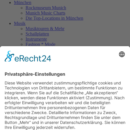
München
Rockmuseum Munich
Munich Music Charts
Die Top-Locations in München
Musik
Musiktouren & Mehr
Schallplatten
Instrumente
Fashion * Mode
Rock Memories
Rock Memories II
Stones Day München
Sigis City
Podcasts
Unerhört
The Lost 80s Tapes
Über uns
Kontakt
Neueste Beiträge
Bewerbt euch für „Hard Rock Rising“!
Act des Monats: MondWild
Münchner Open Air Sommer: Konzerte in der Residenz
Kulturfestival Gräfelfing – 4 Tage Musik & Gemeinschaft