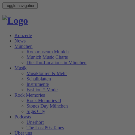
Toggle navigation
Konzerte
News
München
Rockmuseum Munich
Munich Music Charts
Die Top-Locations in München
Musik
Musiktouren & Mehr
Schallplatten
Instrumente
Fashion * Mode
Rock Memories
Rock Memories II
Stones Day München
Sigis City
Podcasts
Unerhört
The Lost 80s Tapes
Über uns