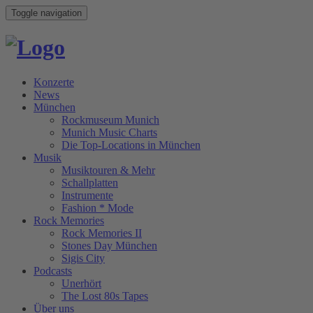
Toggle navigation
Konzerte
News
München
Rockmuseum Munich
Munich Music Charts
Die Top-Locations in München
Musik
Musiktouren & Mehr
Schallplatten
Instrumente
Fashion * Mode
Rock Memories
Rock Memories II
Stones Day München
Sigis City
Podcasts
Unerhört
The Lost 80s Tapes
Über uns