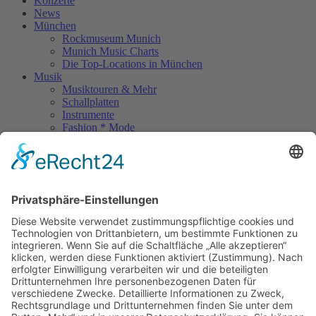
Konzerte
News
München
Rockmuseum Munich
Munich Music Charts
Die Top-Locations in München
Musik
Musiktouren & Mehr
Schallplatten
Instrumente
Fashion * Mode
Rock Memories
Rock Memories II
Stones Day München
Sigis City
Podcasts
Unerhört
The Lost 80s Tapes
Über uns
Kontakt
Neueste Beiträge
Act des Monats: MondWild
Münchner Open Air Sommer: Konzerte in der Residenz