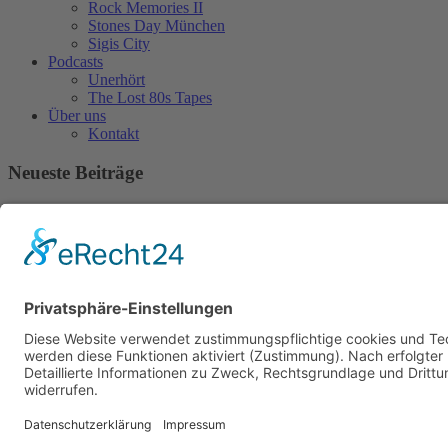
Rock Memories II
Stones Day München
Sigis City
Podcasts
Unerhört
The Lost 80s Tapes
Über uns
Kontakt
Neueste Beiträge
Bewerbt euch für „Hard Rock Rising“!
Act des Monats: MondWild
Münchner Open Air Sommer: Konzerte in der Residenz
Kulturfestival Gräfelfing – 4 Tage Musik & Gemeinschaft
Sommerfest im Olympiapark
Copyright © 2023: Munich - City of Music / Magic Moments UG (haftungsbeschränkt)
Home
News
Konzerte
Kontakt
Datenschutz