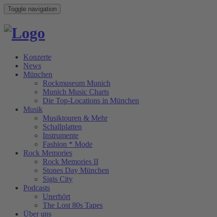
Toggle navigation
Konzerte
News
München
Rockmuseum Munich
Munich Music Charts
Die Top-Locations in München
Musik
Musiktouren & Mehr
Schallplatten
Instrumente
Fashion * Mode
Rock Memories
Rock Memories II
Stones Day München
Sigis City
Podcasts
Unerhört
The Lost 80s Tapes
Über uns