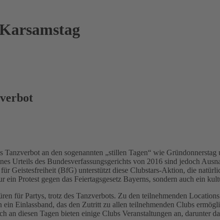
 Karsamstag
verbot
das Tanzverbot an den sogenannten „stillen Tagen“ wie Gründonnerstag u
 eines Urteils des Bundesverfassungsgerichts von 2016 sind jedoch Aus
 Geistesfreiheit (BfG) unterstützt diese Clubstars-Aktion, die natürlic
nur ein Protest gegen das Feiertagsgesetz Bayerns, sondern auch ein kul
en für Partys, trotz des Tanzverbots. Zu den teilnehmenden Location
 ein Einlassband, das den Zutritt zu allen teilnehmenden Clubs ermögl
h an diesen Tagen bieten einige Clubs Veranstaltungen an, darunter da