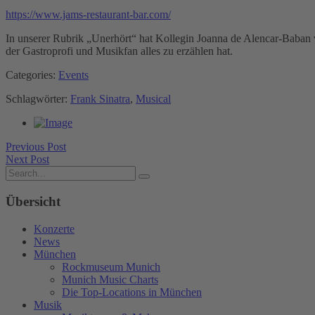
https://www.jams-restaurant-bar.com/
In unserer Rubrik „Unerhört“ hat Kollegin Joanna de Alencar-Baban
der Gastroprofi und Musikfan alles zu erzählen hat.
Categories:
Events
Schlagwörter:
Frank Sinatra
,
Musical
Previous Post
Next Post
Übersicht
Konzerte
News
München
Rockmuseum Munich
Munich Music Charts
Die Top-Locations in München
Musik