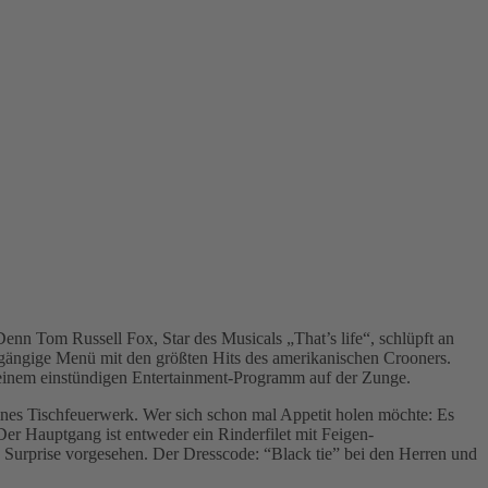
nn Tom Russell Fox, Star des Musicals „That’s life“, schlüpft an
rgängige Menü mit den größten Hits des amerikanischen Crooners.
seinem einstündigen Entertainment-Programm auf der Zunge.
nes Tischfeuerwerk. Wer sich schon mal Appetit holen möchte: Es
er Hauptgang ist entweder ein Rinderfilet mit Feigen-
te Surprise vorgesehen. Der Dresscode: “Black tie” bei den Herren und