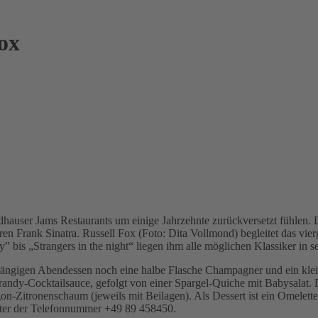
ox
user Jams Restaurants um einige Jahrzehnte zurückversetzt fühlen. De
n Frank Sinatra. Russell Fox (Foto: Dita Vollmond) begleitet das vie
is „Strangers in the night“ liegen ihm alle möglichen Klassiker in 
gängigen Abendessen noch eine halbe Flasche Champagner und ein klei
randy-Cocktailsauce, gefolgt von einer Spargel-Quiche mit Babysalat. D
agon-Zitronenschaum (jeweils mit Beilagen). Als Dessert ist ein Omelet
unter der Telefonnummer +49 89 458450.