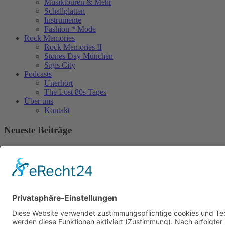
Musiktouren & Mehr
Schallplatten
Instrumente
Fashion * Mode
Rock Memories
Rock Memories II
Stones Day München
Sigis City
Podcasts
Unerhört
The Lost 80s Tapes
Über uns
Kontakt
Neueste Beiträge
Bewerbt euch für „Hard Rock Rising“!
Act des Monats: MondWild
Münchner Open Air Sommer: Konzerte in der Residenz
Kulturfestival Gräfelfing – 4 Tage Musik & Gemeinschaft
Sommerfest im Olympiapark
Copyright © 2023: Munich - City of Music / Magic Moments UG (haftungsbeschränkt)