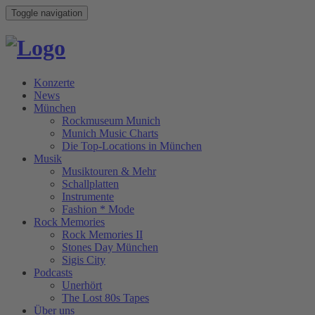
Toggle navigation
Konzerte
News
München
Rockmuseum Munich
Munich Music Charts
Die Top-Locations in München
Musik
Musiktouren & Mehr
Schallplatten
Instrumente
Fashion * Mode
Rock Memories
Rock Memories II
Stones Day München
Sigis City
Podcasts
Unerhört
The Lost 80s Tapes
Über uns