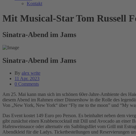
Kontakt
Mit Musical-Star Tom Russell F
Sinatra-Abend im Jams
Sinatra-Abend im Jams
By
alex write
11 Apr. 2023
0 Comments
Am 25. Mai kann man sich im schönen 60er-Jahre-Ambiente des Haidha
diesem Abend im Rahmen einer Dinnershow in die Rolle des legendäre
Von „New York, New York“ über “Fly me to the moon” und “My way” b
Das Event kostet 149 Euro pro Person. Es beinhaltet neben dem vier
gibt zunächst einen Krabbencocktail mit Dill und Avocado an einer B
Hafenweinsauce oder alternativ ein Saiblingsfilet vom Grill mit Estr
Abendkleid für die Ladys. Ticketbestellungen und Reservierungen 