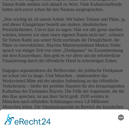
Simon Rattle melden sich aktuell zu Wort. Viele Kulturschaffende
hatten sich zuvor schon für den Neubau ausgesprochen.
„Was wichtig ist, ist unsere Arbeit. Wir haben Träume und Pläne, ja,
und dieser Klangkörper besteht aus starken, idealistischen
Persönlichkeiten. Um es klar zu sagen: Was wir alle gerne machen
würden, können wir ohne einen eigenen Raum nicht tun“, erläutert
Sir Simon Rattle aus seiner Sicht nochmals die Dringlichkeit, die
Pläne zu verwirklichen. Bayerns Ministerpräsident Markus Söder
sprach vor einiger Zeit von einer „Denkpause“ im Zusammenhang
mit dem Konzerthaus. Ihm geht es vor allem um die erforderliche
Finanzierung durch die öffentliche Hand in schwierigen Zeiten.
Dagegen argumentieren die Befürworter, die politische Denkpause
sei schon viel zu lange. Und München – insbesondere das
Werksviertel-Mitte mit der idealen Anbindung an das öffentliche
Verkehrsnetz – bleibe der perfekte Standort für den herausragenden
Kulturbau des Freistaates Bayern. Die Fülle der Argumente, die für
den Bau sprechen, ist aus ihrer Sicht groß. 2030 werden in
München nach offiziellen Schätzungen etwa 1,8 Millionen
Menschen leben. Die Sitzplatzkapazität im Bereich der klassischen
Musik ist dagegen seit 1955 nahezu gleichgeblieben. Mit dem neuen
Konzerthaus kommen in zwei Sälen 1.800 und 400 Plätze hinzu.
Sie bieten herausragende Akustik, bestmögliche Sicht und
innovative digitale Technik für ein Konzerterlebnis, das alle Sinne