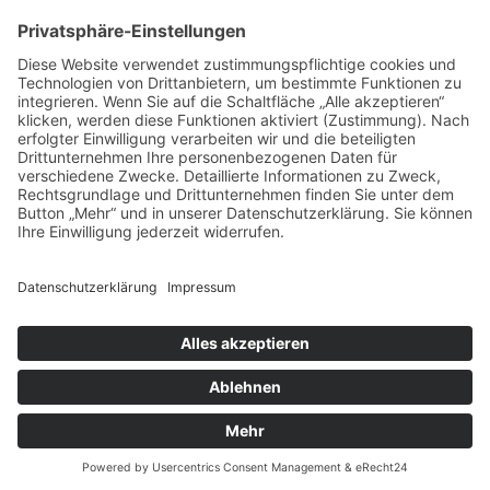
anspricht.
Wie sich das neue Konzerthaus anfühlen könnte, hat die
Whitebox
Kultur gGmbH stellvertretend für alle Beteiligten schon einmal in
einem
Imagevideo
eingefangen.
Categories:
Klassik
,
Projekte
Schlagwörter:
Klassik
,
Konzerthaus
Previous Post
Next Post
Copyright © 2023: Munich - City of Music / Magic Moments UG (haftungsbeschränkt)
Home
News
Konzerte
Kontakt
Datenschutz
Impressum
AGBs