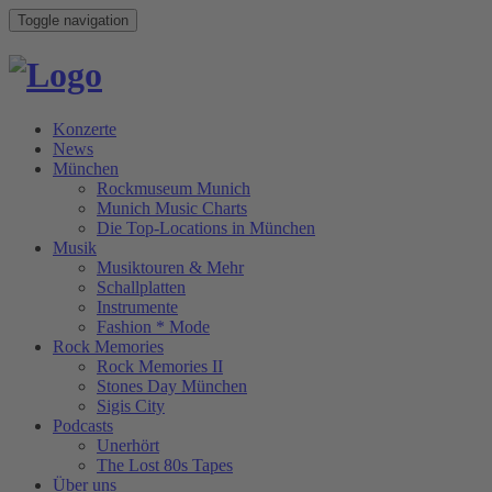
Toggle navigation
Konzerte
News
München
Rockmuseum Munich
Munich Music Charts
Die Top-Locations in München
Musik
Musiktouren & Mehr
Schallplatten
Instrumente
Fashion * Mode
Rock Memories
Rock Memories II
Stones Day München
Sigis City
Podcasts
Unerhört
The Lost 80s Tapes
Über uns