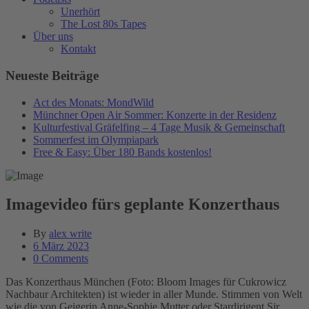
Unerhört
The Lost 80s Tapes
Über uns
Kontakt
Neueste Beiträge
Act des Monats: MondWild
Münchner Open Air Sommer: Konzerte in der Residenz
Kulturfestival Gräfelfing – 4 Tage Musik & Gemeinschaft
Sommerfest im Olympiapark
Free & Easy: Über 180 Bands kostenlos!
Imagevideo fürs geplante Konzerthaus
By
alex write
6 März 2023
0 Comments
Das Konzerthaus München (Foto: Bloom Images für Cukrowicz
Nachbaur Architekten) ist wieder in aller Munde. Stimmen von Welt
wie die von Geigerin Anne-Sophie Mutter oder Stardirigent Sir