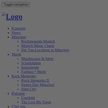
Toggle navigation
Konzerte
News
München
Rockmuseum Munich
Munich Music Charts
Die Top-Locations in München
Musik
Musiktouren & Mehr
Schallplatten
Instrumente
Fashion * Mode
Rock Memories
Rock Memories II
Stones Day München
Sigis City
Podcasts
Unerhört
The Lost 80s Tapes
Über uns