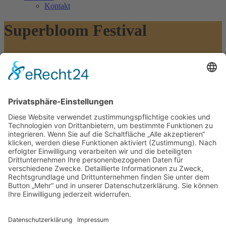
Kontakt
Superbloom Festival
Lewis Capaldi
Lewis Capaldi
2 September, 2026(18 - 23 Uhr)
Olympiapark München
Lewis Capaldi kehrt mit seiner neuesten EP "Survive" auf die
Bühne zurück und schlägt damit ein kraftvolles neues Kapitel auf,
geprägt von Ehrlichkeit, Verletzlichkeit und emotionaler Tiefe.
Bekannt dafür, rohe Gefühle in große Mitsing-Hymnen zu
verwandeln, treffen seine Songs direkt ins Herz. Diese Energie
bringt der Schotte im September in den Münchner Olympiapark.
Tickets